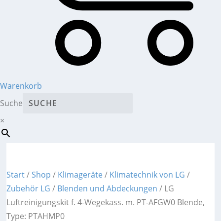
Warenkorb
Suche
×
Start
/
Shop
/
Klimageräte
/
Klimatechnik von LG
/
Zubehör LG
/
Blenden und Abdeckungen
/ LG
Luftreinigungskit f. 4-Wegekass. m. PT-AFGW0 Blende,
Type: PTAHMP0