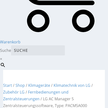
Warenkorb
Suche
×
Start
/
Shop
/
Klimageräte
/
Klimatechnik von LG
/
Zubehör LG
/
Fernbedienungen und
Zentralsteuerungen
/ LG AC Manager 5
Zentralsteuerungssoftware, Type: PACM5A000